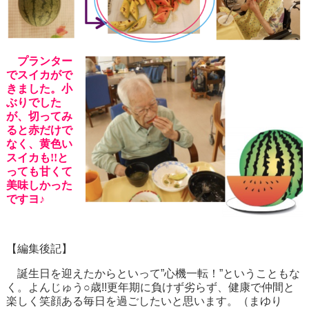
プランター
でスイカがで
きました。小
ぶりでした
が、切ってみ
ると赤だけで
なく、黄色い
スイカも!!と
っても甘くて
美味しかった
ですヨ♪
【編集後記】
誕生日を迎えたからといって”心機一転！”ということもな
く。よんじゅう○歳!!更年期に負けず劣らず、健康で仲間と
楽しく笑顔ある毎日を過ごしたいと思います。（まゆり