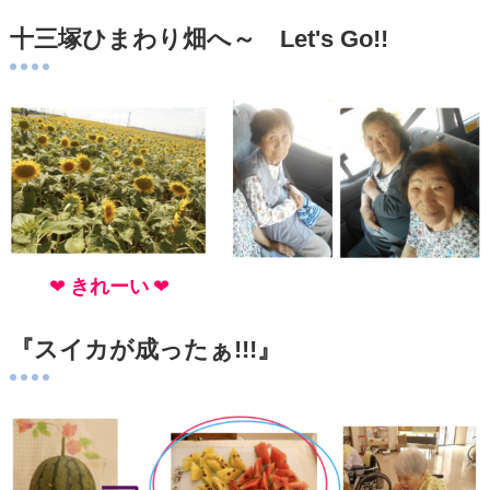
十三塚ひまわり畑へ～ Let's Go!!
❤
きれーい
❤
『スイカが成ったぁ!!!』