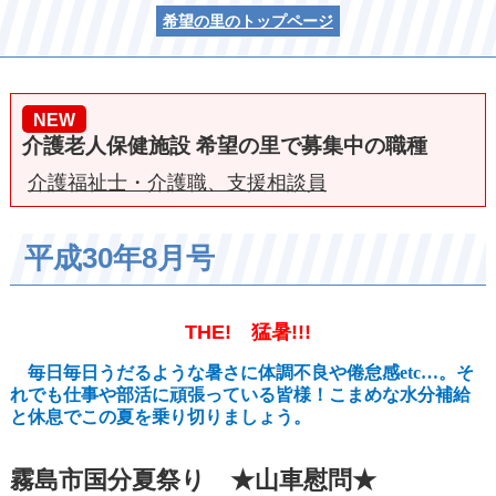
希望の里のトップページ
NEW
介護老人保健施設 希望の里で募集中の職種
介護福祉士・介護職、支援相談員
平成30年8月号
THE! 猛暑!!!
毎日毎日うだるような暑さに体調不良や倦怠感etc…。そ
れでも仕事や部活に頑張っている皆様！こまめな水分補給
と休息でこの夏を乗り切りましょう。
霧島市国分夏祭り ★山車慰問★