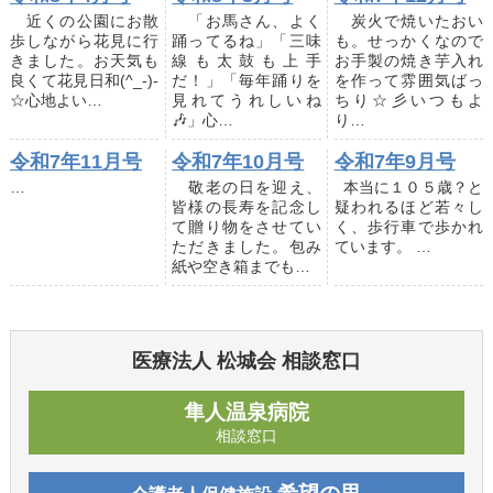
近くの公園にお散
「お馬さん、よく
炭火で焼いたおい
歩しながら花見に行
踊ってるね」「三味
も。せっかくなので
きました。お天気も
線も太鼓も上手
お手製の焼き芋入れ
良くて花見日和(^_-)-
だ！」「毎年踊りを
を作って雰囲気ばっ
☆心地よい…
見れてうれしいね
ちり☆彡いつもよ
🎶」心…
り…
令和7年11月号
令和7年10月号
令和7年9月号
…
敬老の日を迎え、
本当に１０５歳？と
皆様の長寿を記念し
疑われるほど若々し
て贈り物をさせてい
く、歩行車で歩かれ
ただきました。包み
ています。 …
紙や空き箱までも…
医療法人 松城会 相談窓口
隼人温泉病院
相談窓口