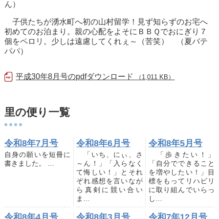
ん）
子供たちが湧水町へ初の山村留学！見ず知らずのお宅へ
初めてのお泊まり。親の心配をよそにＢＢＱでおにぎり７
個をペロリ。少しは遠慮してくれぇ～（苦笑） （夏バテ
パパ）
平成30年8月号のpdfダウンロード
（1,011 KB）
里の便り一覧
令和8年7月号
令和8年6月号
令和8年5月号
自身の願いを短冊に
「いち、にぃ、さ
「歩きたい！」
書きました。 …
～ん！」「入らなく
「自分でできること
て悔しい！」とそれ
を増やしたい！」目
ぞれ感想を言いなが
標をもってリハビリ
ら真剣に競い合い
に取り組んでいらっ
ま…
し…
令和8年4月号
令和8年3月号
令和7年12月号