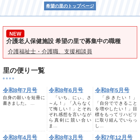
希望の里のトップページ
NEW
介護老人保健施設 希望の里で募集中の職種
介護福祉士・介護職、支援相談員
里の便り一覧
令和8年7月号
令和8年6月号
令和8年5月号
自身の願いを短冊に
「いち、にぃ、さ
「歩きたい！」
書きました。 …
～ん！」「入らなく
「自分でできること
て悔しい！」とそれ
を増やしたい！」目
ぞれ感想を言いなが
標をもってリハビリ
ら真剣に競い合い
に取り組んでいらっ
ま…
し…
令和8年4月号
令和8年3月号
令和7年12月号