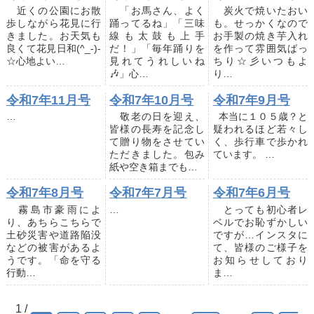
近くの公園にお散
「お馬さん、よく
炭火で焼いたおい
歩しながら花見に行
踊ってるね」「三味
も。せっかくなので
きました。お天気も
線も太鼓も上手
お手製の焼き芋入れ
良くて花見日和(^_-)-
だ！」「毎年踊りを
を作って雰囲気ばっ
☆心地よい…
見れてうれしいね
ちり☆彡いつもよ
🎶」心…
り…
令和7年11月号
令和7年10月号
令和7年9月号
…
敬老の日を迎え、
本当に１０５歳？と
皆様の長寿を記念し
疑われるほど若々し
て贈り物をさせてい
く、歩行車で歩かれ
ただきました。包み
ています。 …
紙や空き箱までも…
令和7年8月号
令和7年7月号
令和7年6月号
霧島市豪雨によ
…
とっても初心者レ
り、あちらこちらで
ベルでお恥ずかしい
土砂災害や道路陥没
ですが…インスタに
などの被害があるよ
て、皆様のご様子を
うです。「命を守る
お知らせしており
行動…
ま…
1 /