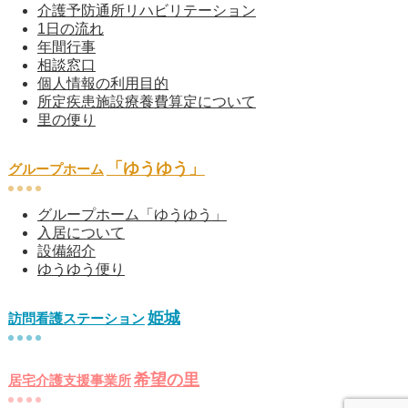
介護予防通所リハビリテーション
1日の流れ
年間行事
相談窓口
個人情報の利用目的
所定疾患施設療養費算定について
里の便り
「ゆうゆう」
グループホーム
グループホーム「ゆうゆう」
入居について
設備紹介
ゆうゆう便り
姫城
訪問看護ステーション
希望の里
居宅介護支援事業所