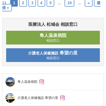
11
1
2
3
4
5
...
10
...
»
最
後 »
医療法人 松城会 相談窓口
隼人温泉病院
相談窓口
希望の里
介護老人保健施設
相談窓口
隼人温泉病院
介護老人保健施設 希望の里