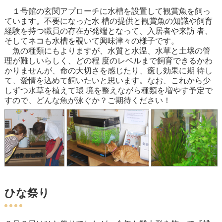
１号館の玄関アプローチに水槽を設置して観賞魚を飼っ
ています。不要になった水 槽の提供と観賞魚の知識や飼育
経験を持つ職員の存在が発端となって、入居者や来訪 者、
そしてネコも水槽を覗いて興味津々の様子です。
魚の種類にもよりますが、水質と水温、水草と土壌の管
理が難しいらしく、どの程 度のレベルまで飼育できるかわ
かりませんが、命の大切さを感じたり、癒し効果に期 待し
て、愛情を込めて飼いたいと思います。なお、これから少
しずつ水草を植えて環 境を整えながら種類を増やす予定で
すので、どんな魚が泳ぐか？ご期待ください！
ひな祭り