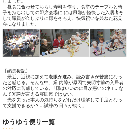
しました。
昼食に合わせてちらし寿司を作り、食堂のテーブルと椅
子を持ち出しての即席会場に には風邪が軽快した入居者そ
して職員が久しぶりに顔をそろえ、快気祝いを兼ねた花見
会になりました。
【編集後記】
最近、近視に加えて老眼が進み、読み書きが苦痛になっ
たと感じる。そんな中、緑 内障が原因で失明寸前の入居者
の対応に苦慮している。｢顔はいいのに目が悪いのネ｣ …な
んて冗談が言える雰囲気ではない。
光を失った本人の気持ちをどれだけ理解して手足となっ
て支援できるか？…試練の 日々が続く。
ゆうゆう便り一覧