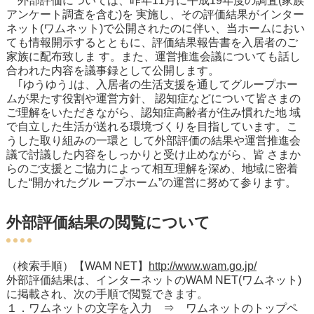
外部評価については、昨年11月に平成19年度の調査(家族
アンケート調査を含む)を 実施し、その評価結果がインター
ネット(ワムネット)で公開されたのに伴い、当ホームにおい
ても情報開示するとともに、評価結果報告書を入居者のご
家族に配布致しま す。また、運営推進会議についても話し
合われた内容を議事録として公開します。
｢ゆうゆう｣は、入居者の生活支援を通してグループホー
ムが果たす役割や運営方針、 認知症などについて皆さまの
ご理解をいただきながら、認知症高齢者が住み慣れた地 域
で自立した生活が送れる環境づくりを目指しています。こ
うした取り組みの一環と して外部評価の結果や運営推進会
議で討議した内容をしっかりと受け止めながら、皆 さまか
らのご支援とご協力によって相互理解を深め、地域に密着
した“開かれたグル ープホーム”の運営に努めて参ります。
外部評価結果の閲覧について
（検索手順）【WAM NET】
http://www.wam.go.jp/
外部評価結果は、インターネットのWAM NET(ワムネット)
に掲載され、次の手順で閲覧できます。
１．ワムネットの文字を入力 ⇒ ワムネットのトップペ