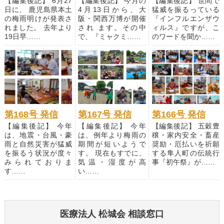
【編集後記】 6月27
【編集後記】 今月の
【編集後記】 世間で
日に、 鹿児島県本土
4月13日から、大
猛威を振るっている
の梅雨明けが発表さ
阪・関西万博が開催
『インフルエンザウ
れました。 去年より
され ます。その中
ィルス』ですが、こ
19日早……
で、『ミャクミ……
のワードを聞か……
第168号 発信
第167号 発信
第166号 発信
【編集後記】 今年
【編集後記】 今年
【編集後記】 五穀豊
は、地震・台風・豪
は、例年より梅雨の
穣・家内安全・畜産
雨と自然災害が猛威
期間が短いようで
奨励・厄払いを祈願
を振るう状況が度々
す。 現在もすでに、
する隼人町の伝統行
みられておりま
気温・湿度が高
事『初午祭』が……
す……
い……
医療法人 松城会 相談窓口