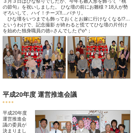
３月３日はひな祭りでしたが、今年も雛人形を飾って『桃
の節句』を祝いしました。 ひな壇の前にお雛様？18人が勢
ぞろいして、ハイ！チーズ!!…パチリ。
ひな壇をいつまでも飾っておくとお嫁に行けなくなる!?…
というわけで、記念撮影 が終わると慌ててひな壇の片付け
を始めた独身職員の徳○さんでした (^o^；
平成20年度 運営推進会議
平成20年度
運営推進会
議の委員が
決まりまし