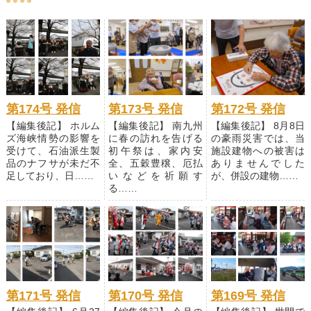
第174号 発信
第173号 発信
第172号 発信
【編集後記】 ホルム
【編集後記】 南九州
【編集後記】 8月8日
ズ海峡情勢の影響を
に春の訪れを告げる
の豪雨災害では、当
受けて、石油派生製
初午祭は、家内安
施設建物への被害は
品のナフサが未だ不
全、五穀豊穣、厄払
ありませんでした
足しており、日……
いなどを祈願す
が、併設の建物……
る……
第171号 発信
第170号 発信
第169号 発信