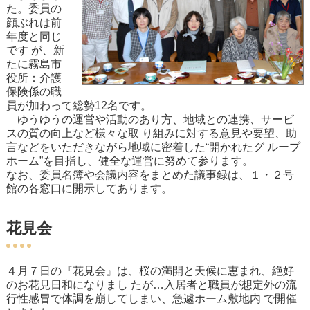
た。委員の
顔ぶれは前
年度と同じ
です が、新
たに霧島市
役所：介護
保険係の職
員が加わって総勢12名です。
ゆうゆうの運営や活動のあり方、地域との連携、サービ
スの質の向上など様々な取 り組みに対する意見や要望、助
言などをいただきながら地域に密着した“開かれたグ ループ
ホーム”を目指し、健全な運営に努めて参ります。
なお、委員名簿や会議内容をまとめた議事録は、１・２号
館の各窓口に開示してあります。
花見会
４月７日の『花見会』は、桜の満開と天候に恵まれ、絶好
のお花見日和になりまし たが…入居者と職員が想定外の流
行性感冒で体調を崩してしまい、急遽ホーム敷地内 で開催