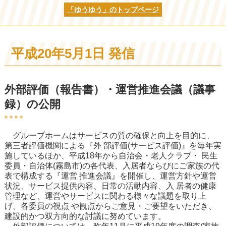
「ゆうゆう」のトップページ
平成20年5月1日 発信
外部評価（報告書）・運営推進会議（議事
録）の公開
グループホームはサービスの質の確保と向上を目的に、
第三者評価機関による『外 部評価(サービス評価)』を毎年実
施しているほか、平成18年から自治会・老人クラブ・ 民生
委員・自治体(霧島市)の各代表、入居者ならびにご家族の代
表で構成する『運営 推進会議』を開催し、運営方針や運営
状況、サービス提供内容、日常の活動内容、入 居者の健康
管理など、運営やサービスに関わる様々な議題を取り上
げ、各委員の視点 や観点からご意見・ご要望をいただき、
建設的かつ双方向的な討議に努めています。