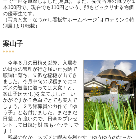
ーで一世を風靡しました(写真)。 また、発売当時の値段が１
本100円で、現在でも110円という、卵もビックリする物価
の優等生です。
（写真と文：なつかし看板堂ホームページ｢オロナミンＣ特
別展｣より転載）
案山子
今年６月の田植え以降、入居者
の日頃の管理が行き届いたお陰で
順調に育ち、立派な稲穂が出てき
ました。今月中旬の収穫までにス
ズメの被害に遭っては大変！と、
案山子(かかし)を立てました。い
かがですか？色白でとても美人で
しょう。２号館職員の力作で『ゆ
う子』と名付けました。まだまだ
日差しが強いので、日傘をプレゼ
ントして日焼け対 策もバッチリで
す！
残暑のなか、スズメに睨みを利かす「ゆうゆうのな～か