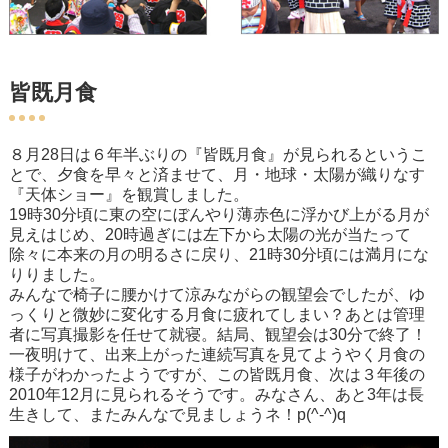
皆既月食
８月28日は６年半ぶりの『皆既月食』が見られるというこ
とで、夕食を早々と済ませて、月・地球・太陽が織りなす
『天体ショー』を観賞しました。
19時30分頃に東の空にぼんやり薄赤色に浮かび上がる月が
見えはじめ、20時過ぎには左下から太陽の光が当たって
除々に本来の月の明るさに戻り、21時30分頃には満月にな
りりました。
みんなで椅子に腰かけて涼みながらの観望会でしたが、ゆ
っくりと微妙に変化する月食に疲れてしまい？あとは管理
者に写真撮影を任せて就寝。結局、観望会は30分で終了！
一夜明けて、出来上がった連続写真を見てようやく月食の
様子がわかったようですが、この皆既月食、次は３年後の
2010年12月に見られるそうです。みなさん、あと3年は長
生きして、またみんなで見ましょうネ！p(^-^)q