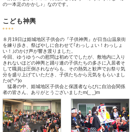
の一本足のかかし♪」なのです。
こども神輿
８月19日は姫城地区子供会の『子供神輿』が日当山温泉街
を練り歩き、祭ばやしに合わせて｢わっしょい！わっしょ
い！｣のかけ声が響き渡りました。
今回、ゆうゆうへの慰問は初めてでしたが、敷地内に入り
きれないほどの神輿と踊り連の子供たちの多さに入居者そ
して職員は圧倒されながらも、その熱気と歓声でお祭り気
分を盛り上げていただき、子供たちから元気をもらいまし
たo(^-^)o
猛暑の中、姫城地区子供会と保護者ならびに自治会関係
者の皆さん、ありがとうございましたm(_ _)m