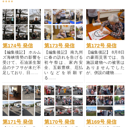
第174号 発信
第173号 発信
第172号 発信
【編集後記】 ホルム
【編集後記】 南九州
【編集後記】 8月8日
ズ海峡情勢の影響を
に春の訪れを告げる
の豪雨災害では、当
受けて、石油派生製
初午祭は、家内安
施設建物への被害は
品のナフサが未だ不
全、五穀豊穣、厄払
ありませんでした
足しており、日……
いなどを祈願す
が、併設の建物……
る……
第171号 発信
第170号 発信
第169号 発信