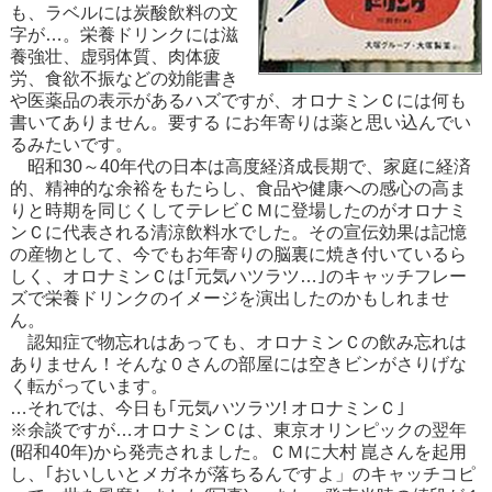
も、ラベルには炭酸飲料の文
字が…。栄養ドリンクには滋
養強壮、虚弱体質、肉体疲
労、食欲不振などの効能書き
や医薬品の表示があるハズですが、オロナミンＣには何も
書いてありません。要する にお年寄りは薬と思い込んでい
るみたいです。
昭和30～40年代の日本は高度経済成長期で、家庭に経済
的、精神的な余裕をもたらし、食品や健康への感心の高ま
りと時期を同じくしてテレビＣＭに登場したのがオロナミ
ンＣに代表される清涼飲料水でした。その宣伝効果は記憶
の産物として、今でもお年寄りの脳裏に焼き付いているら
しく、オロナミンＣは｢元気ハツラツ…｣のキャッチフレー
ズで栄養ドリンクのイメージを演出したのかもしれませ
ん。
認知症で物忘れはあっても、オロナミンＣの飲み忘れは
ありません！そんな０さんの部屋には空きビンがさりげな
く転がっています。
…それでは、今日も｢元気ハツラツ! オロナミンＣ｣
※余談ですが…オロナミンＣは、東京オリンピックの翌年
(昭和40年)から発売されました。ＣＭに大村 崑さんを起用
し、｢おいしいとメガネが落ちるんですよ」のキャッチコピ