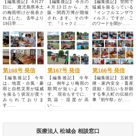
【編集後記】 6月27
【編集後記】 今月の
【編集後記】 世間で
日に、 鹿児島県本土
4月13日から、大
猛威を振るっている
の梅雨明けが発表さ
阪・関西万博が開催
『インフルエンザウ
れました。 去年より
され ます。その中
ィルス』ですが、こ
19日早……
で、『ミャクミ……
のワードを聞か……
第168号 発信
第167号 発信
第166号 発信
【編集後記】 今年
【編集後記】 今年
【編集後記】 五穀豊
は、地震・台風・豪
は、例年より梅雨の
穣・家内安全・畜産
雨と自然災害が猛威
期間が短いようで
奨励・厄払いを祈願
を振るう状況が度々
す。 現在もすでに、
する隼人町の伝統行
みられておりま
気温・湿度が高
事『初午祭』が……
す……
い……
医療法人 松城会 相談窓口