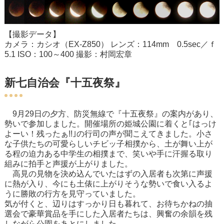
【撮影データ】
カメラ：カシオ（EX-Z850） レンズ：114mm 0.5sec／ｆ
5.1 ISO：100～400 撮影：村岡宏章
新七自治会『十五夜祭』
9月29日の夕方、防災無線で『十五夜祭』の案内があり、
勢いで参加しました。開催場所の姫城公園に着くと｢はっけ
よーい！残ったぁ!!｣の行司の声が聞こえてきました。小さ
な子供たちの可愛らしいチビッ子相撲から、土が舞い上が
る程の迫力ある中学生の相撲まで、笑いや手に汗握る取り
組みに拍手と声援が上がりました。
高見の見物を決め込んでいたはずの入居者も次第に声援
に熱が入り、今にも土俵に上がりそうな勢いで食い入るよ
うに勝敗の行方を見守っていました。
気が付くと、辺りはすっかり日も暮れて、お待ちかねの抽
選会で豪華賞品を手にした入居者たちは、興奮の余韻を残
しながら公園をあとにしました。