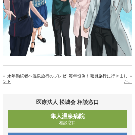
«
永年勤続者へ温泉旅行のプレゼ
毎年恒例！職員旅行に行きまし
»
ント
た。
医療法人 松城会 相談窓口
隼人温泉病院
相談窓口